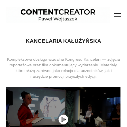
KANCELARIA KAŁUŻYŃSKA
Kompleksowa obsługa wizualna Kongresu Kancelarii — zdjęcia
reportażowe oraz film dokumentujący wydarzenie. Materiały,
które służą zarówno jako relacja dla uczestników, jak i
narzędzie promocji przyszłych edycji.