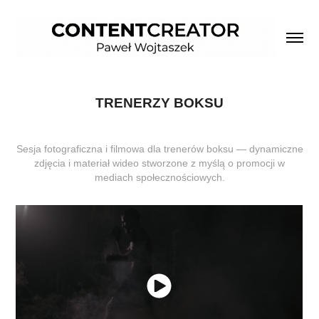
TRENERZY BOKSU
Sesja fotograficzna i filmowa dla trenerów boksu — dynamiczne
zdjęcia i materiał wideo stworzone z myślą o promocji w
mediach społecznościowych.